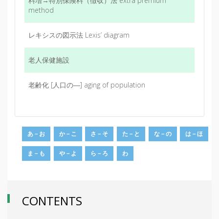
料増→特別保険料（徴収）法 extra premium
method
レキシスの図示法 Lexis’ diagram
老人保健施設
老齢化 [人口の―] aging of population
あ－お
か－こ
さ－そ
た－と
な－の
は－ほ
ま－も
や－よ
ら－ろ
わ
CONTENTS