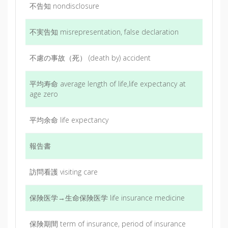
不告知 nondisclosure
不実告知 misrepresentation, false declaration
不慮の事故（死） (death by) accident
平均寿命 average length of life,life expectancy at
age zero
平均余命 life expectancy
報告書
訪問看護 visiting care
保険医学→生命保険医学 life insurance medicine
保険期間 term of insurance, period of insurance