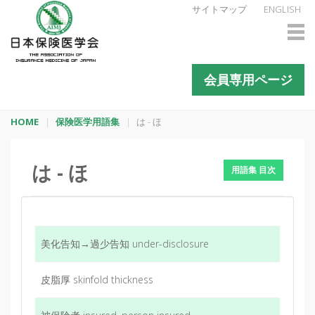
サイトマップ
ENGLISH
会員専用ページ
HOME
保険医学用語集
は - ほ
は - ほ
用語集 目次
美化告知→過少告知 under-disclosure
皮脂厚 skinfold thickness