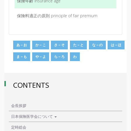
保険年齢 insurance age
保険料適正の原則 principle of fair premium
あ－お
か－こ
さ－そ
た－と
な－の
は－ほ
ま－も
や－よ
ら－ろ
わ
CONTENTS
会長挨拶
日本保険医学会について
定時総会